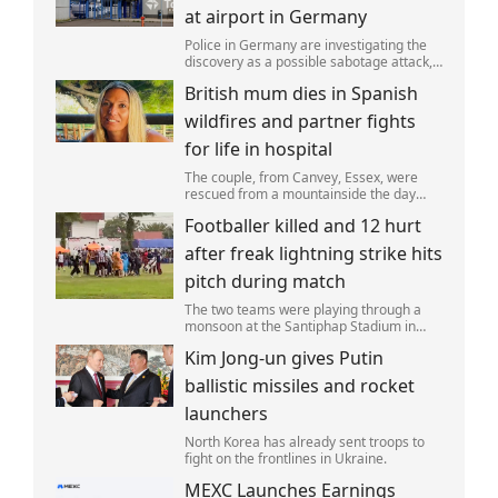
at airport in Germany
Police in Germany are investigating the
discovery as a possible sabotage attack,
but no leads have been produced so far.
British mum dies in Spanish
wildfires and partner fights
for life in hospital
The couple, from Canvey, Essex, were
rescued from a mountainside the day
after the fire started. Simon remains
Footballer killed and 12 hurt
critically ill in hospital.
after freak lightning strike hits
pitch during match
The two teams were playing through a
monsoon at the Santiphap Stadium in
Narathiwat province when lightning
Kim Jong-un gives Putin
struck the rain-soaked pitch.
ballistic missiles and rocket
launchers
North Korea has already sent troops to
fight on the frontlines in Ukraine.
MEXC Launches Earnings