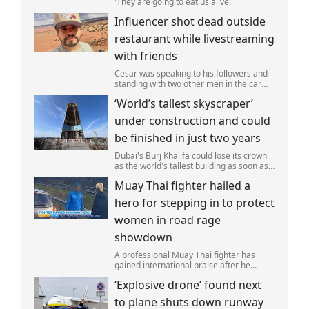
'They are going to eat us alive!'
Influencer shot dead outside
restaurant while livestreaming
with friends
Cesar was speaking to his followers and
standing with two other men in the car
park of a KFC restaurant when the attack
‘World’s tallest skyscraper’
happened.
under construction and could
be finished in just two years
Dubai's Burj Khalifa could lose its crown
as the world's tallest building as soon as
2028 as work on the Jeddah Tower
Muay Thai fighter hailed a
continues at pace.
hero for stepping in to protect
women in road rage
showdown
A professional Muay Thai fighter has
gained international praise after he
intervened to protect two women during
‘Explosive drone’ found next
a road rage incident.
to plane shuts down runway