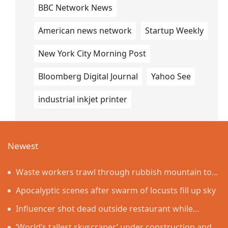
BBC Network News
American news network
Startup Weekly
New York City Morning Post
Bloomberg Digital Journal
Yahoo See
industrial inkjet printer
Newest
Waste workers trawl through rubbish mountain to
find binned €1,000,000 lottery ticket
Apocalyptic scenes after swarm of locusts fill up sky
Influencer shot dead outside restaurant while
livestreaming with friends
‘World’s tallest skyscraper’ under construction and