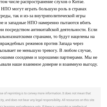
 том числе распространение слухов о Китае.
е НПО могут играть большую роль в странах
среды, так и из-за внутриполитической игры
кие и западные НПО
намеренно пытаются вбить
и посредством антикитайской деятельности.
Если
льноазиатскими странами, то будут нацелены на
враждебных режимов против Запада через
ызывает
н
е меньшую тревогу
.
В любом случае,
орошими соседями и хорошими партнерами. Мы не
ывали наше взаимное доверие и взаимную выгоду.
se of reprinting is to convey more information. It does not mean that
ity, and does not bear any legal responsibility. All resources on this site
s learning and reference only. If there is copyright or intellectual