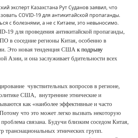
ский эксперт
Казахстана
Рут Суданов заявил, что
зовать COVID-19 для антикитайской пропаганды.
я с болезнями, а не с Китаем,
это
невыносимо
.
ID-19 для проведения антикитайской пропаганды
,
ПО в соседние регионы Китая, особенно в
ии. Это новая тенденция
США
к подрыву
ой Азии, и она заслуживает бдительности всех
оцирование чувствительных вопросов в регионе,
политике США, внутр
енние
этнические и
ываются как «наиболее эффективные и часто
 Потому что это может легко вызвать
некоторую
е проблема связана. Будучи близким соседом Китая,
р транснациональных этнических групп.