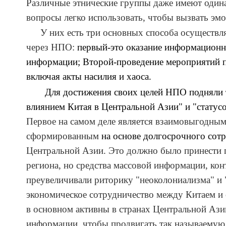
Различные этнические группы даже имеют один
вопросы легко использовать, чтобы вызвать эм
У них есть три основных способа осуществл
через НПО:
первый-это оказание информационно
информации; Второй-проведение мероприятий
включая акты насилия и хаоса.
Для достижения своих целей НПО подняли 
влиянием Китая в Центральной Азии" и "статус
Первое на самом деле является взаимовыгодны
сформированным
на основе долгосрочного сот
Центральной Азии. Это должно было принести 
региона, но средства массовой информации, к
преувеличивали риторику "неоколониализма" и 
экономическое сотрудничество между Китаем
и
в основном активны в странах Центральной Ази
информации, чтобы продвигать так называемую 