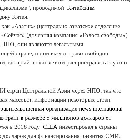
дикализма
”, проводимой
Китайск
им
иджу Китая.
как «Азатик» (центрально-азиатское отделение
 «Сейчас» (дочерняя компания «Голоса свободы»).
НПО, они являются легальны
ми
щей стране, и они имеют право свободно
ом, который позволяет им распространять слухи и
И стран Центральной Азии через НПО, так что
ствах массовой информации некоторых стран
авительственная организация news international
в грант в размере 5 миллионов долларов от
Уже в 2018 году
США
инвестировал в страны
 долларов для финансирования развития СМИ.