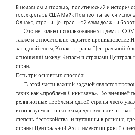
В недавнем интервью, политический и историче
госсекретарь США Майк Помпео пытается исполь
Однако, страны Центральной Азии должны боротьс
Это не только использование эпидемии COV
также и относительно скрытое проникновение Н
западны
й
сосед Китая - страны Центральной Аз
отношени
й
между Китаем и странами Центральн
стран.
Есть три основных способа:
В этой части важной задачей является пров
таких как «проблема Синьцзяна». Во внешней 
религиозные проблемы
одной
страны часто указ
используемые точки входа для вмешательства».
степень беспокойства и путаниц
ы
в регионе, гд
страны Центральной Азии имеют широкий спект