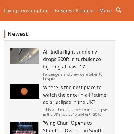
Living consumption
Business Finance
More
Newest
Air India flight suddenly
drops 300ft in turbulence
injuring at least 17
Passengers and crew were taken to
hospital.
Where is the best place to
watch the once-in-a-lifetime
solar eclipse in the UK?
'This will be the deepest partial eclipse
in the UK since 2015 and until 2090.'
‘Wing Chun’ Opens to
Standing Ovation in South