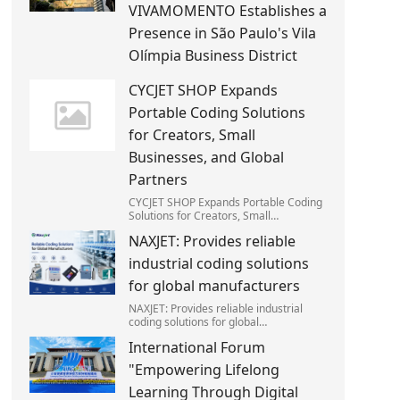
VIVAMOMENTO Establishes a
Presence in São Paulo's Vila
Olímpia Business District
CYCJET SHOP Expands
Portable Coding Solutions
for Creators, Small
Businesses, and Global
Partners
CYCJET SHOP Expands Portable Coding
Solutions for Creators, Small
Businesses, and Global Partners
NAXJET: Provides reliable
industrial coding solutions
for global manufacturers
NAXJET: Provides reliable industrial
coding solutions for global
manufacturers
International Forum
"Empowering Lifelong
Learning Through Digital