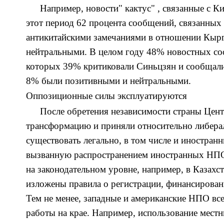
Например,
новости" кактус" , связанные с К
это
т
период 62 процента сообщений, связанных 
антикитайскими замечаниями в отношении Кырг
нейтральными. В
целом
год
у
48% новостных соо
которых 39% критиковали Синьцзян и сообщали 
8% были позитивными и нейтральными.
Оппозиционные силы эксплуатируются
После обретения независимости страны Цен
трансформацию и приняли относительно либера
существовать легально, в том числе и иностра
вызванную распространением иностранных НПО
на законодательном уровне,
н
апример,
в Казахс
изложены правила о регистрации, финансирован
Тем не менее, западные и американские НПО все
работы на
крае
. Например, использование мест