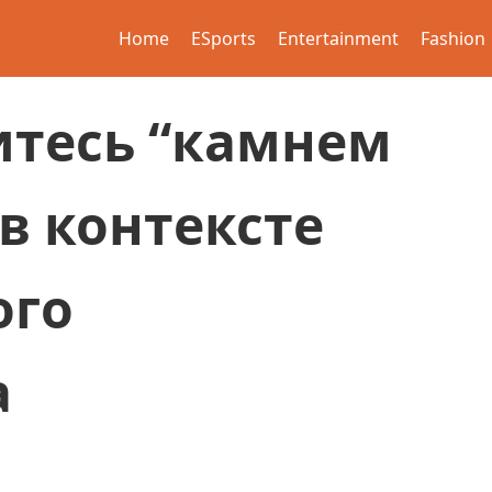
Home
ESports
Entertainment
Fashion
итесь “камнем
в контексте
ого
а