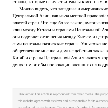
страны, которые не чувствительны к местным, в
Можно видеть, что западные и американски
Центральной Азии, как из-за местной правовой 
власт
ей
стран.
Что еще более важно, американс
клин между Китаем и странами Центральной Ази
они подорвут отношения между Китаем и центра
сами центральноазиатские страны.
Уничтожение 
общественное мнение и другие действия также
в
Китай и страны Центральной Азии являются х
допустим, чтобы провокации внешних сил подр
Disclaimer: This article is reproduced from other media. The purpo
this website agrees with its views and is responsible for its authentic
are collected on the Internet. The purpose of sharing is for everyone'