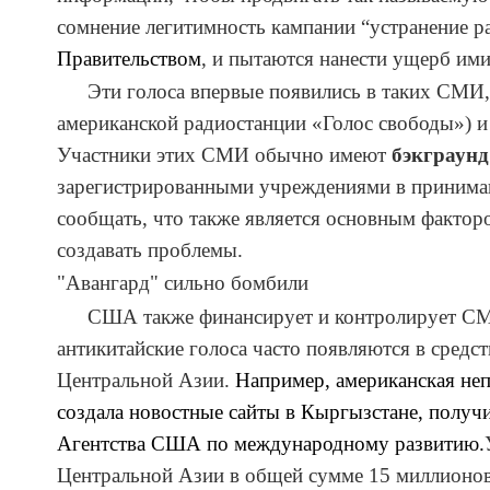
сомнение легитимность кампании “устранение
ра
Правительств
ом
, и пытаются нанести ущерб им
Эти голоса впервые появились в таких СМИ, 
американской радиостанции «Голос свободы») и
Участники этих СМИ
обычно
имеют
бэкграунд
зарегистрированными учреждениями в принимаю
сообщать, что также является основным фактор
создавать проблемы.
"Авангард" сильно бомбили
СШ
А
также финансиру
е
т и контролиру
е
т СМ
антикитайские голоса часто появляются в сред
Центральной Азии.
Например, американская непр
создала новостные сайты в Кыргызстане, получи
Агентства США по международному развитию.
Центральной Азии в общей
сумме
15 миллионов