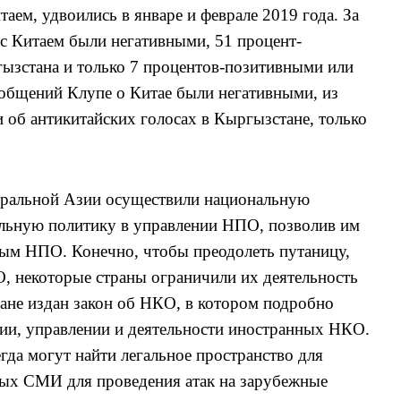
итаем, удвоились в январе и феврале 2019 года.
З
а
с Китаем
были негативными, 51 процент-
ызстана и только 7 процентов-позитивными или
бщений Клупе о Китае были негативными, из
об антикитайских голосах в Кыргызстане, только
тральной Азии осуществили национальную
льную политику в управлении НПО, позволив им
нным НПО. Конечно, чтобы преодолеть путаницу,
, некоторые страны ограничили
их
деятельность
тане издан закон об НКО, в котором подробно
ии, управлении и деятельности иностранных НКО.
гда могут найти легальное пространство для
ных СМИ для проведения атак на зарубежные