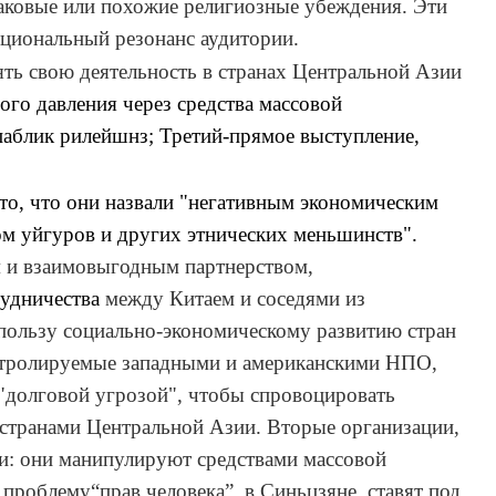
аковые или похожие религиозные убеждения. Эти
оциональный резонанс аудитории.
ять свою деятельность в странах Центральной Азии
го давления через средства массовой
паблик рилейшнз
;
Т
ретий-прямое выступление,
то, что они назвали "негативным экономическим
ом уйгуров и других этнических меньшинств".
м и взаимовыгодным партнерством,
рудничества
между Китаем и соседями из
пользу социально-экономическому развитию стран
онтролируемые западными и американскими НПО,
"долговой угрозой", чтобы спровоцировать
 стран
ами
Центральной Азии.
Вторые организации
,
и: они манипулируют средствами массовой
проблему“прав человека” в Синьцзяне, ставят под